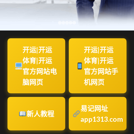
开运|开运
开运|开运
体育|开运
体育|开运
官方网站电
官方网站手
脑网页
机网页
易记网址
新人教程
app1313.com