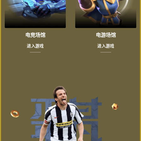
电竞场馆
电游场馆
进入游戏
进入游戏